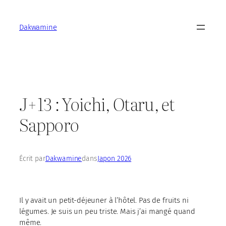
Aller
au
Dakwamine
contenu
J+13 : Yoichi, Otaru, et
Sapporo
Écrit par
Dakwamine
dans
Japon 2026
Il y avait un petit-déjeuner à l’hôtel. Pas de fruits ni
légumes. Je suis un peu triste. Mais j’ai mangé quand
même.