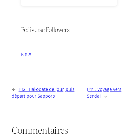
Fediverse Followers
japon
←
J+12 : Hakodate de jour, puis
J+14 : Voyage vers
départ pour Sapporo
Sendai
→
Commentaires